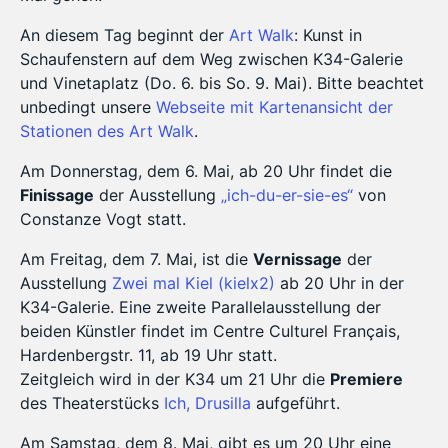
An diesem Tag beginnt der
Art Walk
: Kunst in
Schaufenstern auf dem Weg zwischen K34-Galerie
und Vinetaplatz (Do. 6. bis So. 9. Mai). Bitte beachtet
unbedingt unsere
Webseite mit Kartenansicht der
Stationen des Art Walk
.
Am Donnerstag, dem 6. Mai, ab 20 Uhr findet die
Finissage
der Ausstellung
„ich-du-er-sie-es“
von
Constanze Vogt statt.
Am Freitag, dem 7. Mai, ist die
Vernissage
der
Ausstellung
Zwei mal Kiel (kielx2)
ab 20 Uhr in der
K34-Galerie. Eine zweite Parallelausstellung der
beiden Künstler findet im Centre Culturel Français,
Hardenbergstr. 11, ab 19 Uhr statt.
Zeitgleich wird in der K34 um 21 Uhr die
Premiere
des Theaterstücks
Ich, Drusilla
aufgeführt.
Am Samstag, dem 8. Mai, gibt es um 20 Uhr eine