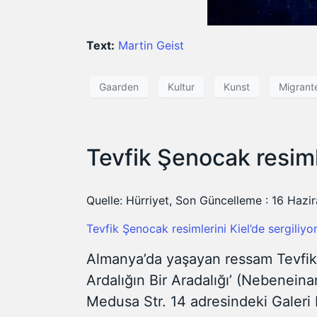
Text:
Martin Geist
Gaarden
Kultur
Kunst
Migrant
Tevfik Şenocak resimle
Quelle: Hürriyet, Son Güncelleme : 16 Hazi
Tevfik Şenocak resimlerini Kiel’de sergiliyo
Almanya’da yaşayan ressam Tevfik Ş
Ardalığın Bir Aradalığı’ (Nebenein
Medusa Str. 14 adresindeki Galeri 