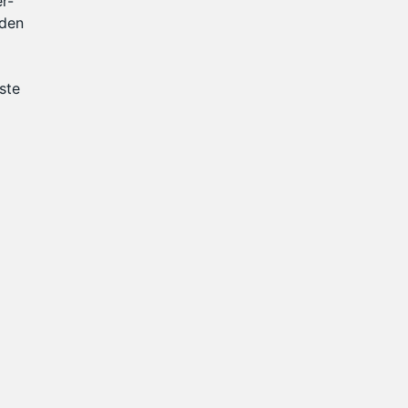
r-
rden
ste