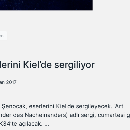
en
rini Kiel’de sergiliyor
ran 2017
r
enocak, eserlerini Kiel’de sergileyecek. ‘Art
ander des Nacheinanders) adlı sergi, cumartesi 
K34’te açılacak. …