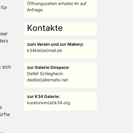
Öffnungszeiten erhaltet ihr auf
 für
Anfrage.
Kontakte
eser
ders
zum Verein und zur Makery:
k34kiel(at)mail.de
 sich
zur Galerie Onspace:
Detlef Schlagheck:
dedl(at)alternativ.net
zur K34 Galerie:
kuratorium(at)k34.org
e
ürfte