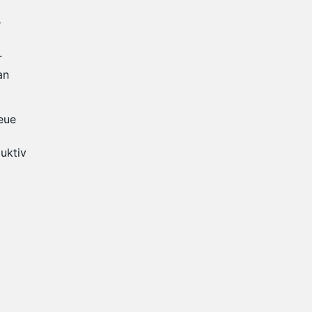
r
r
an
eue
uktiv