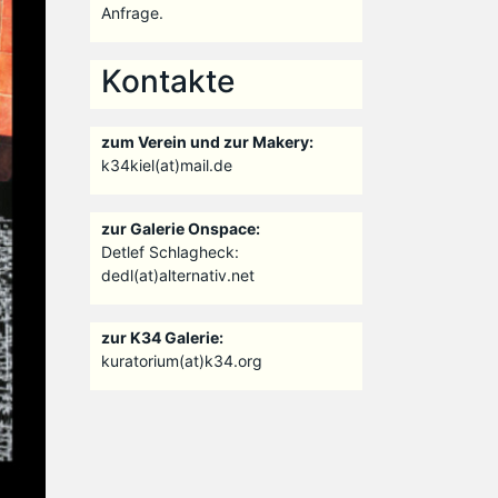
Anfrage.
Kontakte
zum Verein und zur Makery:
k34kiel(at)mail.de
zur Galerie Onspace:
Detlef Schlagheck:
dedl(at)alternativ.net
zur K34 Galerie:
kuratorium(at)k34.org