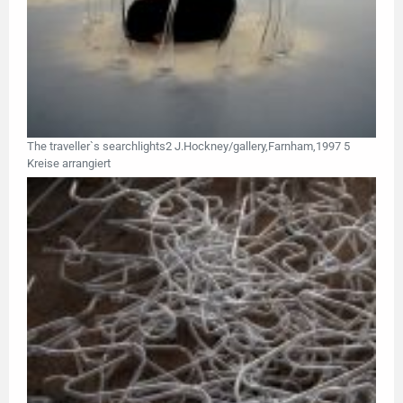
The traveller`s searchlights2 J.Hockney/gallery,Farnham,1997 5
Kreise arrangiert