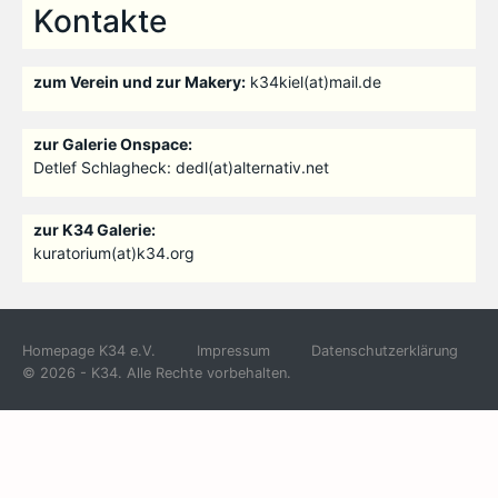
Kontakte
zum Verein und zur Makery:
k34kiel(at)mail.de
zur Galerie Onspace:
Detlef Schlagheck: dedl(at)alternativ.net
zur K34 Galerie:
kuratorium(at)k34.org
Homepage K34 e.V.
Impressum
Datenschutzerklärung
© 2026 - K34. Alle Rechte vorbehalten.