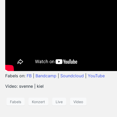
Fabels on:
FB
|
Bandcamp
|
Soundcloud
|
YouTube
Video: svenne | kiel
Fabels
Konzert
Live
Video