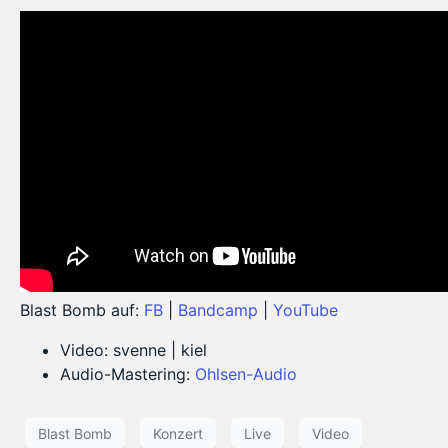
Blast Bomb auf:
FB
|
Bandcamp
|
YouTube
Video: svenne | kiel
Audio-Mastering:
Ohlsen-Audio
Blast Bomb
Konzert
Live
Video