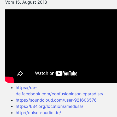
Vom 15. August 2018
https://de-
de.facebook.com/confusioninsonicparadise/
https://soundcloud.com/user-921606576
https://k34.org/locations/medusa/
http://ohlsen-audio.de/