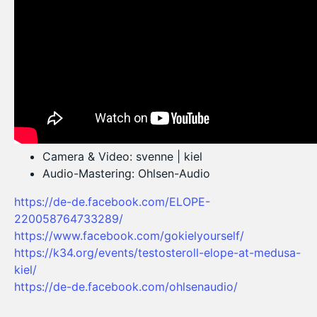
Camera & Video: svenne | kiel
Audio-Mastering: Ohlsen-Audio
https://de-de.facebook.com/ELOPE-
220058764733289/
https://www.facebook.com/gokielyourself/
https://k34.org/events/testosteroll-elope-at-medusa-
kiel/
https://de-de.facebook.com/ohlsenaudio/