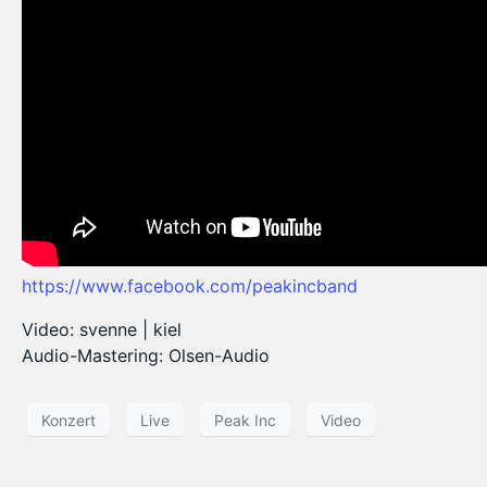
https://www.facebook.com/peakincband
Video: svenne | kiel
Audio-Mastering: Olsen-Audio
Konzert
Live
Peak Inc
Video