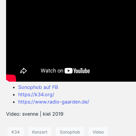
Sonophob auf FB
https://k34.org/
https://www.radio-gaarden.de/
Video: svenne | kiel 2019
K34
Konzert
Sonophob
Video