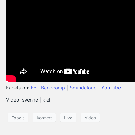
Fabels on:
FB
|
Bandcamp
|
Soundcloud
|
YouTube
Video: svenne | kiel
Fabels
Konzert
Live
Video