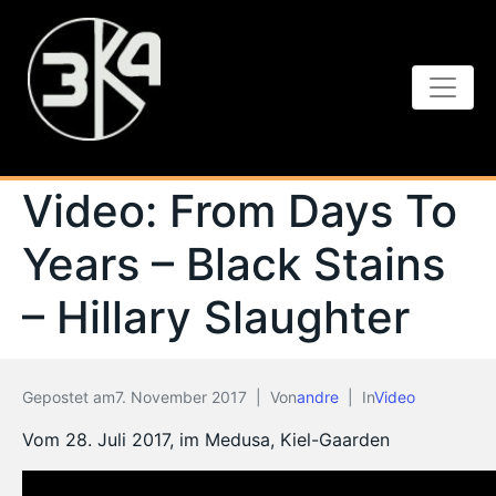
Video: From Days To
Years – Black Stains
– Hillary Slaughter
Gepostet am
7. November 2017
Von
andre
In
Video
Vom 28. Juli 2017, im Medusa, Kiel-Gaarden