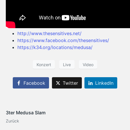
http://www.thesensitives.net/
https://www.facebook.com/thesensitives/
https://k34.org/locations/medusa/
Konzert
Live
Video
Facebook
Twitter
LinkedIn
3ter Medusa Slam
Zurück