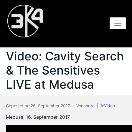
Video: Cavity Search
& The Sensitives
LIVE at Medusa
Gepostet am
26. September 2017
Von
andre
In
Video
Medusa, 16. September 2017