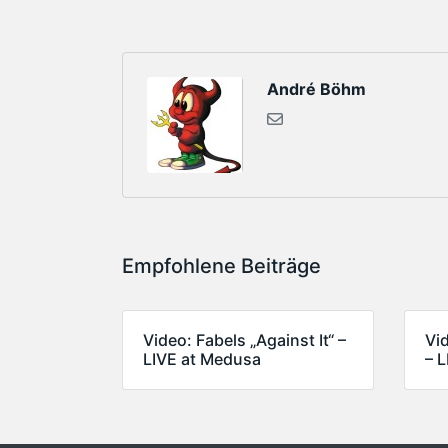
André Böhm
Empfohlene Beiträge
Video: Fabels „Against It“ –
Vi
LIVE at Medusa
– 