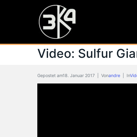
Video: Sulfur Gi
Gepostet am
18. Januar 2017
Von
andre
In
Vid