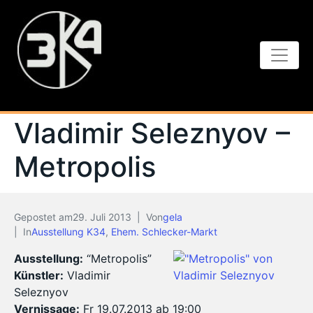
Vladimir Seleznyov –
Metropolis
Gepostet am
29. Juli 2013
Von
gela
In
Ausstellung K34
,
Ehem. Schlecker-Markt
Ausstellung:
“Metropolis”
Künstler:
Vladimir
Seleznyov
Vernissage:
Fr 19.07.2013 ab 19:00