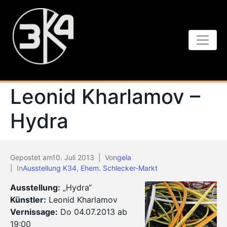
Leonid Kharlamov –
Hydra
Gepostet am
10. Juli 2013
Von
gela
In
Ausstellung K34
,
Ehem. Schlecker-Markt
Ausstellung:
„Hydra“
Künstler:
Leonid Kharlamov
Vernissage:
Do 04.07.2013 ab
19:00