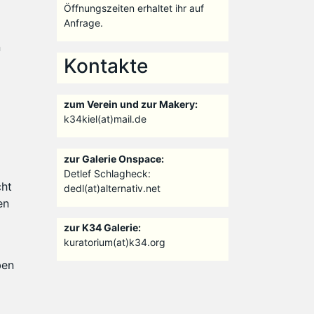
Öffnungszeiten erhaltet ihr auf
Anfrage.
n
Kontakte
zum Verein und zur Makery:
k34kiel(at)mail.de
zur Galerie Onspace:
Detlef Schlagheck:
cht
dedl(at)alternativ.net
en
zur K34 Galerie:
kuratorium(at)k34.org
ben