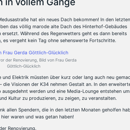
 in vollem Gange
 Medusastraße hat ein neues Dach bekommen! In den letzte
haben das völlig marode alte Dach des Hinterhof-Gebäudes
 ersetzt. Während des Regenwetters geht es dann bereits
, es vergeht kein Tag ohne sehenswerte Fortschritte.
vor der Renovierung, Bild von Frau Gerda
Göttlich-Glücklich
ppe und Elektrik müssten über kurz oder lang auch neu gema
– die Visionen der K34 nehmen Gestalt an. In den erweitert
ieb ausgedehnt werden und eine Media-Lounge entstehen um
und Kultur zu produzieren, zu zeigen, zu veranstalten.
ank allen Spendern, die in den letzten Monaten geholfen ha
en hier waren und was getan haben!
der Renovierung.