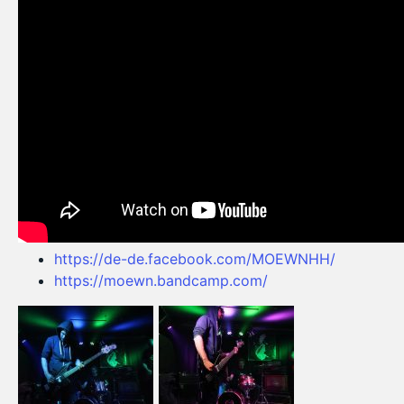
https://de-de.facebook.com/MOEWNHH/
https://moewn.bandcamp.com/