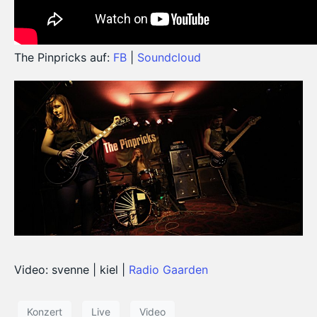
The Pinpricks auf:
FB
|
Soundcloud
Video: svenne | kiel |
Radio Gaarden
Konzert
Live
Video