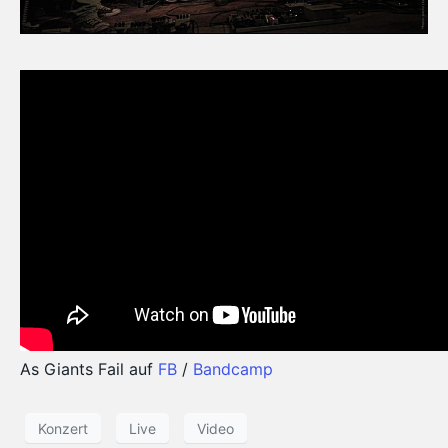
As Giants Fail auf
FB
/
Bandcamp
Konzert
Live
Video