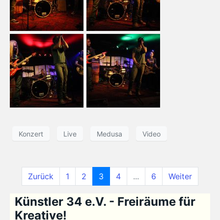
Konzert
Live
Medusa
Video
Zurück
1
2
3
4
...
6
Weiter
Künstler 34 e.V. - Freiräume für
Kreative!