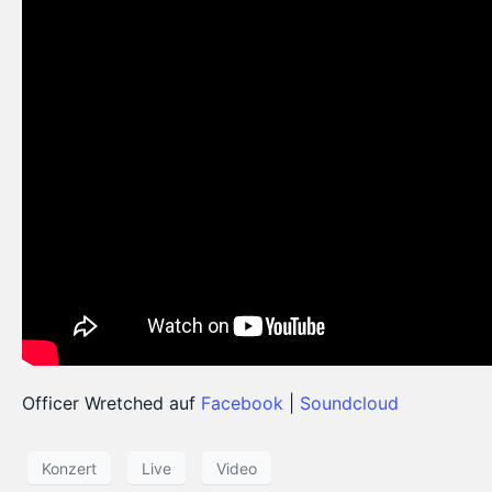
Officer Wretched auf
Facebook
|
Soundcloud
Konzert
Live
Video