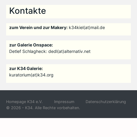
Kontakte
zum Verein und zur Makery:
k34kiel(at)mail.de
zur Galerie Onspace:
Detlef Schlagheck: dedl(at)alternativ.net
zur K34 Galerie:
kuratorium(at)k34.org
Homepage K34 e.V.
Impressum
Datenschutzerklärung
© 2026 - K34. Alle Rechte vorbehalten.