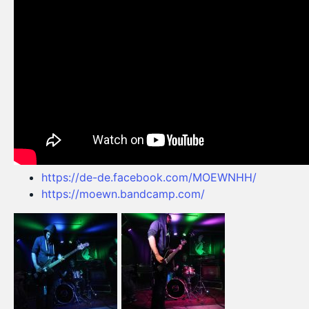
https://de-de.facebook.com/MOEWNHH/
https://moewn.bandcamp.com/