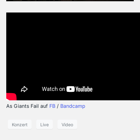
As Giants Fail auf
FB
/
Bandcamp
Konzert
Live
Video