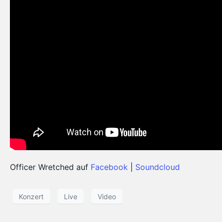
Officer Wretched auf
Facebook
|
Soundcloud
Konzert
Live
Video