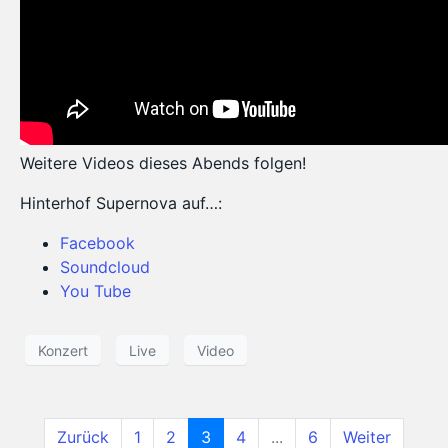
Weitere Videos dieses Abends folgen!
Hinterhof Supernova auf…:
Facebook
Soundcloud
You Tube
Konzert
Live
Video
Zurück
1
2
3
4
...
6
Weiter