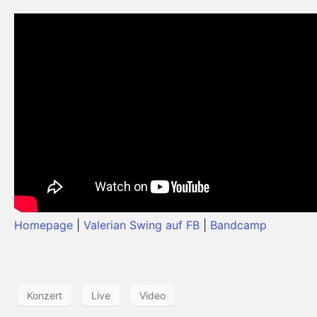
Homepage
|
Valerian Swing auf FB
|
Bandcamp
Konzert
Live
Video