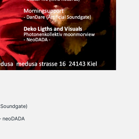
l Soundgate)
 – neoDADA