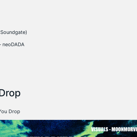
l Soundgate)
 – neoDADA
 Drop
 You Drop