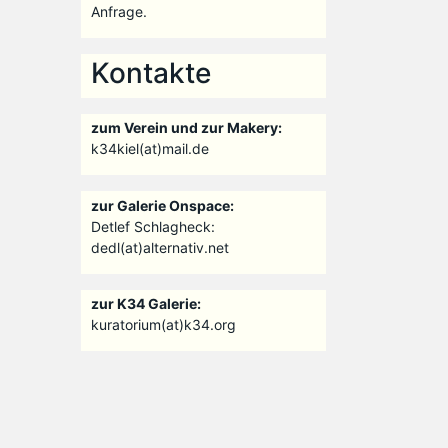
Anfrage.
Kontakte
zum Verein und zur Makery:
k34kiel(at)mail.de
zur Galerie Onspace:
Detlef Schlagheck:
dedl(at)alternativ.net
zur K34 Galerie:
kuratorium(at)k34.org