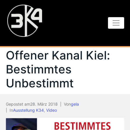
Offener Kanal Kiel:
Bestimmtes
Unbestimmt
Gepostet am
28. März 2018
Von
gela
In
Ausstellung K34
,
Video