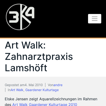
Art Walk:
Zahnarztpraxis
Lamshöft
Gepostet am
4. Mai 2010
Von
andre
In
Art Walk
,
Gaardener Kulturtage
Elske Jensen zeigt Aquarellzeichnungen im Rahmen
des
Art Walk Gaardener Kulturtage 2010