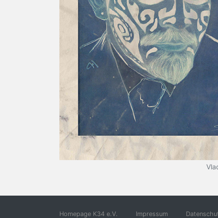
Vla
Homepage K34 e.V.
Impressum
Datenschut