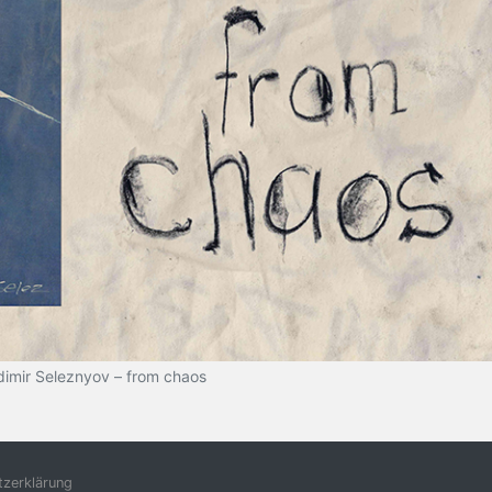
dimir Seleznyov – from chaos
zerklärung