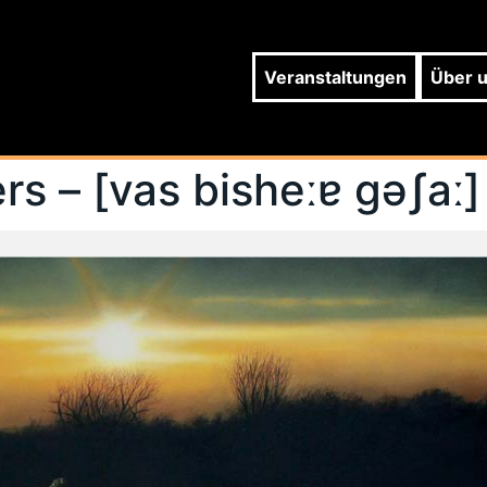
Veranstaltungen
Über 
 – [vas bisheːɐ gəʃaː]