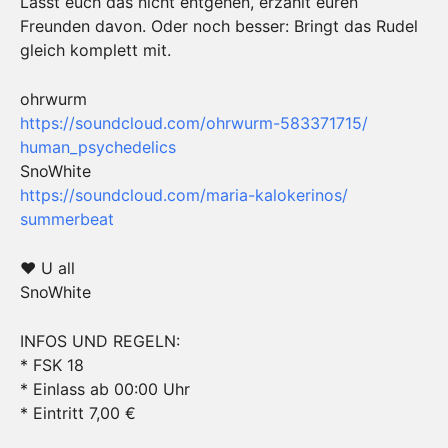
Lasst euch das nicht entgehen, erzählt euren
Freunden davon. Oder noch besser: Bringt das Rudel
gleich komplett mit.
ohrwurm
https://soundcloud.com/
ohrwurm-583371715/
human_psychedelics
SnoWhite
https://soundcloud.com/
maria-kalokerinos/
summerbeat
♥ U all
SnoWhite
INFOS UND REGELN:
* FSK 18
* Einlass ab 00:00 Uhr
* Eintritt 7,00 €