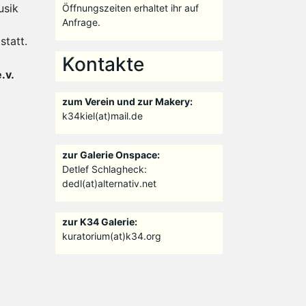
usik
Öffnungszeiten erhaltet ihr auf
Anfrage.
statt.
Kontakte
.v.
zum Verein und zur Makery:
k34kiel(at)mail.de
zur Galerie Onspace:
Detlef Schlagheck:
dedl(at)alternativ.net
zur K34 Galerie:
kuratorium(at)k34.org