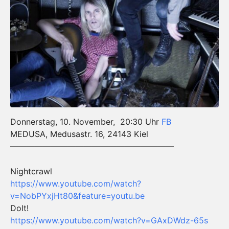
Donnerstag, 10. November, 20:30 Uhr
FB
MEDUSA, Medusastr. 16, 24143 Kiel
————————————————————
Nightcrawl
https://www.youtube.com/
watch?
v=NobPYxjHt80&feature
=youtu.be
Dolt!
https://www.youtube.com/
watch?v=GAxDWdz-65s