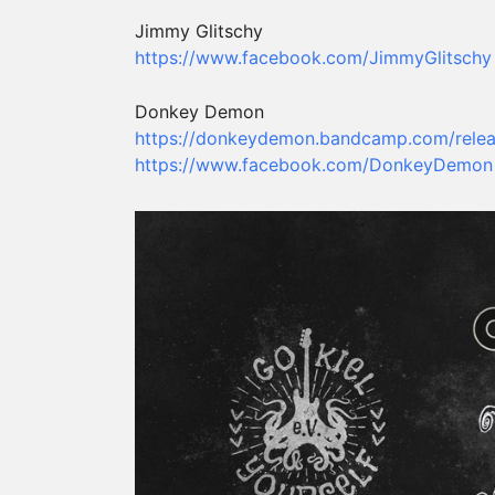
Jimmy Glitschy
https://www.facebook.com/
JimmyGlitschy
Donkey Demon
https://
donkeydemon.bandcamp.com/
rele
https://www.facebook.com/
DonkeyDemon