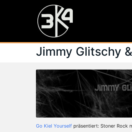
Jimmy Glitschy 
Go Kiel Yourself
präsentiert: Stoner Rock 