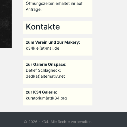
Öffnungszeiten erhaltet ihr auf
Anfrage.
Kontakte
zum Verein und zur Makery:
k34kiel(at)mail.de
zur Galerie Onspace:
Detlef Schlagheck:
dedl(at)alternativ.net
zur K34 Galerie:
kuratorium(at)k34.org
© 2026 - K34. Alle Rechte vorbehalten.