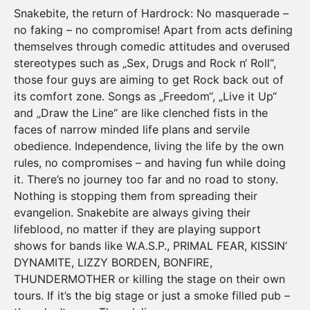
Snakebite, the return of Hardrock: No masquerade –
no faking – no compromise! Apart from acts defining
themselves through comedic attitudes and overused
stereotypes such as „Sex, Drugs and Rock n‘ Roll“,
those four guys are aiming to get Rock back out of
its comfort zone. Songs as „Freedom“, „Live it Up“
and „Draw the Line“ are like clenched fists in the
faces of narrow minded life plans and servile
obedience. Independence, living the life by the own
rules, no compromises – and having fun while doing
it. There’s no journey too far and no road to stony.
Nothing is stopping them from spreading their
evangelion. Snakebite are always giving their
lifeblood, no matter if they are playing support
shows for bands like W.A.S.P., PRIMAL FEAR, KISSIN‘
DYNAMITE, LIZZY BORDEN, BONFIRE,
THUNDERMOTHER or killing the stage on their own
tours. If it’s the big stage or just a smoke filled pub –