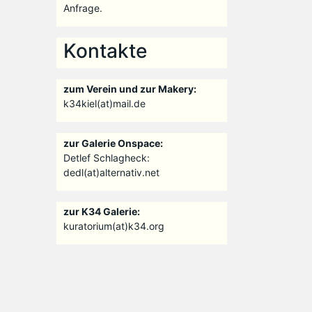
Anfrage.
Kontakte
zum Verein und zur Makery:
k34kiel(at)mail.de
zur Galerie Onspace:
Detlef Schlagheck:
dedl(at)alternativ.net
zur K34 Galerie:
kuratorium(at)k34.org