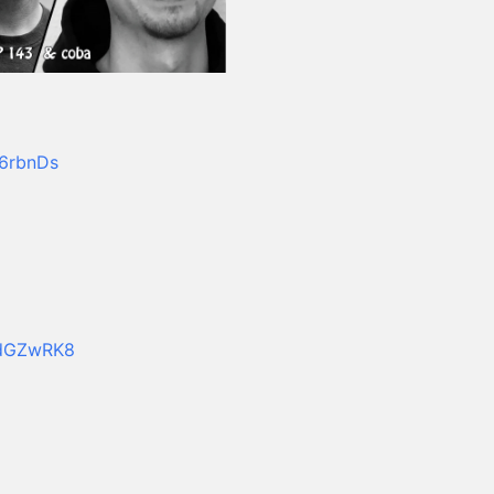
-6rbnDs
XdGZwRK8