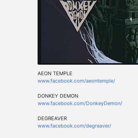
AEON TEMPLE
www.facebook.com/aeontemple/
DONKEY DEMON
www.facebook.com/DonkeyDemon/
DEGREAVER
www.facebook.com/degreaver/