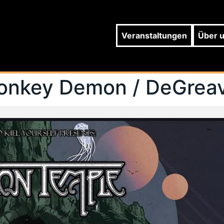
Veranstaltungen
Über 
onkey Demon / DeGrea