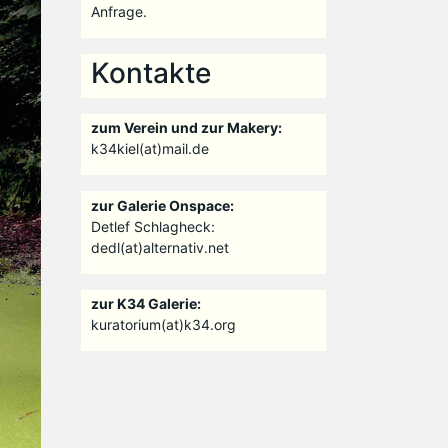
Anfrage.
Kontakte
zum Verein und zur Makery:
k34kiel(at)mail.de
zur Galerie Onspace:
Detlef Schlagheck:
dedl(at)alternativ.net
zur K34 Galerie:
kuratorium(at)k34.org