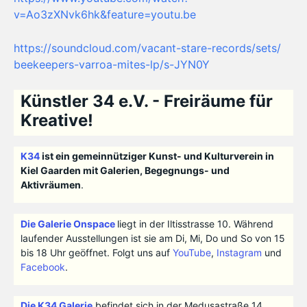
v=Ao3zXNvk6hk&feature
=youtu.be
https://soundcloud.com/
vacant-stare-records/sets/
beekeepers-varroa-mites-lp/
s-JYN0Y
Künstler 34 e.V. - Freiräume für
Kreative!
K34
ist ein gemeinnütziger Kunst- und Kulturverein in
Kiel Gaarden mit Galerien, Begegnungs- und
Aktivräumen
.
Die Galerie Onspace
liegt in der Iltisstrasse 10. Während
laufender Ausstellungen ist sie am Di, Mi, Do und So von 15
bis 18 Uhr geöffnet. Folgt uns auf
YouTube
,
Instagram
und
Facebook
.
Die K34 Galerie
befindet sich in der Medusastraße 14.