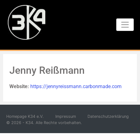
Jenny Reißmann
Website:
https://jennyreissmann.carbonmade.com
Homepage K34 e.V.
Impressum
Datenschutzerklärung
© 2026 - K34. Alle Rechte vorbehalten.