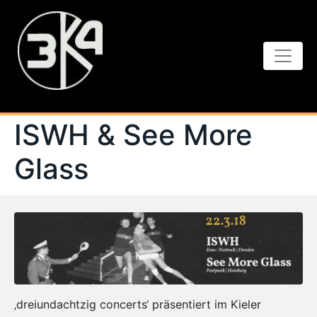
ISWH & See More
Glass
‚dreiundachtzig concerts‘ präsentiert im Kieler